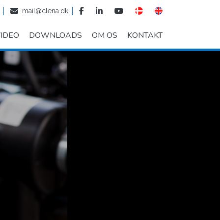
mail@clena.dk
IDEO
DOWNLOADS
OM OS
KONTAKT