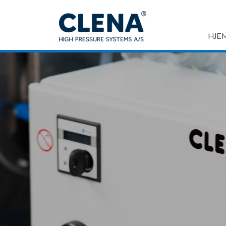
Gå
til
hovedindhold
HJE