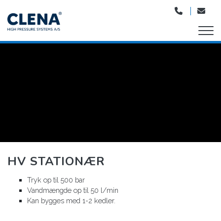
Gå
til
hovedindhold
HV STATIONÆR
Tryk op til 500 bar
Vandmængde op til 50 l/min
Kan bygges med 1-2 kedler.