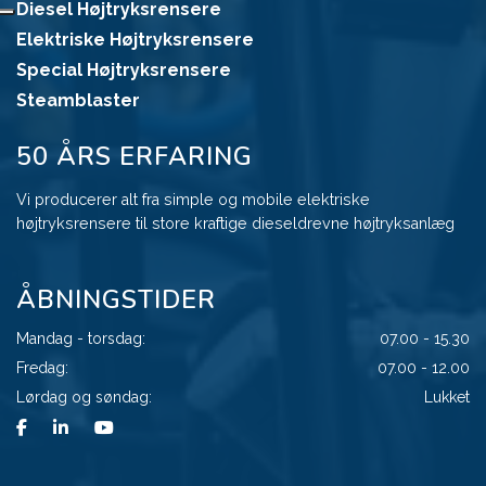
Diesel Højtryksrensere
Elektriske Højtryksrensere
Special Højtryksrensere
Steamblaster
50 ÅRS ERFARING
Vi producerer alt fra simple og mobile elektriske
højtryksrensere til store kraftige dieseldrevne højtryksanlæg
ÅBNINGSTIDER
Mandag - torsdag:
07.00 - 15.30
Fredag:
07.00 - 12.00
Lørdag og søndag:
Lukket
Copyright © 2026 - Clena High Pressure systems A/S
, CVR 18271591
|
Privatlivspolitik
|
Cookiepolitik